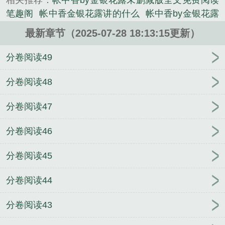
相关推荐：
帐中香by金银花露未删减版全文免费阅读
笔趣阁
帐中香金银花露讲的什么
帐中香by金银花露
未删减版全文免费阅读
帐中香金银花露海棠讲的什
最新章节（2025-07-28 18:13:15更新）
么
帐中香txl金银花原文
帐中香金银花露主角是谁
帐中香金银花露原文在哪看
帐中香by金银花露未删
分卷阅读49
减版 在线阅读
帐中香by金银花露免费未删减
帐中
香金银花露原文
帐中香未作者金银花露删减版完整
分卷阅读48
版
帐中香金银花露免费阅读全文免费阅
帐中香by金
分卷阅读47
银花露全文阅读
帐中香by金银花露在线全文免费阅
读未删减版
帐中香by金银花露未删减全文
帐中香金
分卷阅读46
银花露免费阅读全文免费阅读
帐中香金银花露在哪
可以了
帐中香 by金银花
帐中香 txl金银花露
帐中
分卷阅读45
香by金银花露未删减版 长生君海棠
帐中香by金银花
露未删减版/长生君海棠
荒原囚徒by布兰琪
被系统
分卷阅读44
寄生的倒霉土著by陌百生笔趣阁无弹窗
匪气by洛阳
钼未删减版
偏倚by枝绥笔趣阁无弹窗
荒原囚徒by布
分卷阅读43
兰琪笔趣阁无弹窗
被系统寄生的倒霉土著by陌百生