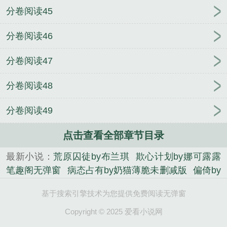
分卷阅读45
分卷阅读46
分卷阅读47
分卷阅读48
分卷阅读49
点击查看全部章节目录
最新小说：
荒原囚徒by布兰琪
欺心计划by娜可露露
笔趣阁无弹窗
病态占有by奶猫薄脆未删减版
偏倚by
枝绥笔趣阁无弹窗
睡个好觉，做个好梦又名做梦吧
基于搜索引擎技术为您提供免费阅读无弹窗
你
阵雨过境
欺心计划by娜可露露
病态占有by奶猫
薄脆笔趣阁无弹窗
被系统寄生的倒霉土著by陌百生
Copyright © 2025 爱看小说网
匪气by洛阳钼未删减版
荒原囚徒by布兰琪笔趣阁无