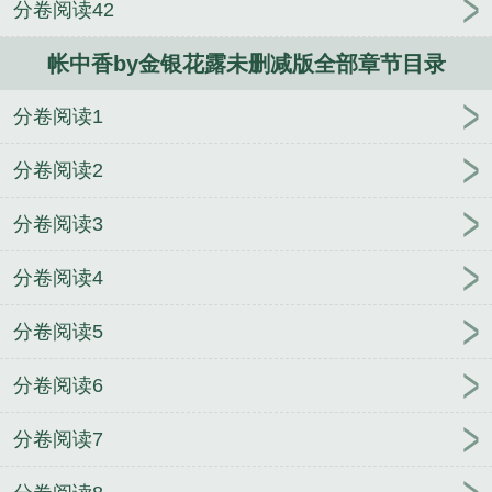
分卷阅读42
未删减版
睡个好觉，做个好梦又名做梦吧你
阵雨过
境
被系统寄生的倒霉土著by陌百生
病态占有by奶猫
帐中香by金银花露未删减版全部章节目录
薄脆未删减版
偏倚by枝绥未删减版
欺心计划by娜可
露露
匪气by洛阳钼
欺心计划by娜可露露笔趣阁无弹
分卷阅读1
窗
帐中香by金银花露笔趣阁无弹窗
偏倚by枝绥
欺
心计划by娜可露露未删减版
病态占有by奶猫薄脆
病
分卷阅读2
态占有by奶猫薄脆笔趣阁无弹窗
荒原囚徒by布兰琪
未删减版
分卷阅读3
分卷阅读4
分卷阅读5
分卷阅读6
分卷阅读7