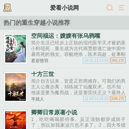
爱看小说网
热门的重生穿越小说推荐
空间福运：嫂嫂有张乌鸦嘴
简介生活已经步上正轨的现代医学天才被奶茶
小料噎死，重生成为古代商贾那逃亡途中因中
暑而死的独女。容貌绝俗，医术高超，处事刚
柔并济。同时红运临头，出门捡钱自带乌鸦
君若惜羽
10-31 13:13:24
341.2万
嘴，就问你怕不怕。丈夫是个一米九的大块
头，猎术精湛，娶她回家后，宠她宠......
十方三世
简介自古以来，皆是正邪两难存。可我们的男
主人公雍步离，却练就了仙魔双术。也不知，
他该是要为魔而战，还是要匡扶正义？最终人
间一遭，还是选择了......
半就人
11-03 14:16:26
539.2万
卿卿日常原著小说
1，吃吃喝喝那些事。反正清朝都穿成筛子
了，所以加我家这只也不多了。2，四大爷很