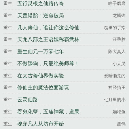
五行灵根之仙路传奇
重生
瞎子磨磨
天罡错胎：逆命破局
重生
龙腾锋
凡人修仙，谁让你这么修仙
重生
嘴里的手指
的
天龙八部之王语嫣称霸武林
重生
汪乘胜
重生仙元一万零七年
重生
陈大真人
不做舔狗，只爱绝美师尊！
重生
小天灵
在太古修仙界做实验
重生
爱睡懒觉的
修仙主的魔法位面游玩
重生
神经猫王
云灵仙路
重生
七月里的小
吞鬼化孽，五庙神藏，道果
重生
媌吃鱼
升仙
魂穿凡人从坊市开始
重生
鑫钨