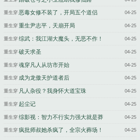
越
恶毒女修不装了，开局五个道侣
重生穿
04-25
越
重生尹志平，天崩开局
重生穿
04-25
越
综武：我江湖大魔头，无恶不作！
重生穿
04-25
越
破天求圣
重生穿
04-25
越
魂穿凡人从坊市开始
重生穿
04-25
越
成为龙傲天护道者后
重生穿
04-25
越
凡人杂役？我身怀大道宝珠
重生穿
04-25
越
起尘记
重生穿
04-25
越
综影视：智力不行实力强大就是莽
重生穿
04-25
越
疯批师叔她杀疯了，全宗火葬场！
重生穿
04-25