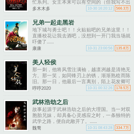
忙系列。女主本来可以有空间的（但我写不出
来，一写到空间就犯设定狂癖，文会歪到十万
多木木多
10-30 16:20:12
566.3万
八千里外）她也可以有系统的（为了她我......
兄弟一起走黑岩
地下城与勇士吧！！火贴贴吧的兄弟这里！！
直播校花让我去酒吧，没想到一开门我当场就
吓傻了......
康康
10-31 23:00:56
135.8万
美人轻侯
那一刺，他将风雪注满袖，越凛冽越是清艳无
方。那一笑，如同锋刃上的锈，渐渐熟稔而陈
旧。那一日，他最后一言离别，陌上花发卿可
缓缓醉矣。他说无论此生浪子或卿侯，他只想
哼哼2020
10-31 00:32:26
178.5万
醉里论剑，醒时折花。拈花把酒，偏偏折煞世
人情狂。......
武林浩劫之后
故事起源于武林浩劫之后的大理国。当一对双
胞胎兄妹，却具备心灵感应之时，一条独特的
武学之路，便自此敞开了。......
魏骜
10-31 08:43:28
334.7万