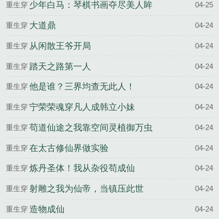
越
少年白马：琴棋书画夺尽美人眸
重生穿
04-25
越
大道鼎
重生穿
04-24
越
从闲散王爷开局
重生穿
04-24
越
踏天之路第一人
重生穿
04-24
越
他是谁？三界均查无此人！
重生穿
04-24
越
宁荣荣魂穿凡人成韩立小妹
重生穿
04-24
越
苟道仙途之我靠空间灵植御万虫
重生穿
04-24
越
在太古修仙界做实验
重生穿
04-24
越
炼丹圣体！我从杂役苟成仙
重生穿
04-24
越
射雕之我为仙帝，当镇压此世
重生穿
04-24
越
造物成仙
重生穿
04-24