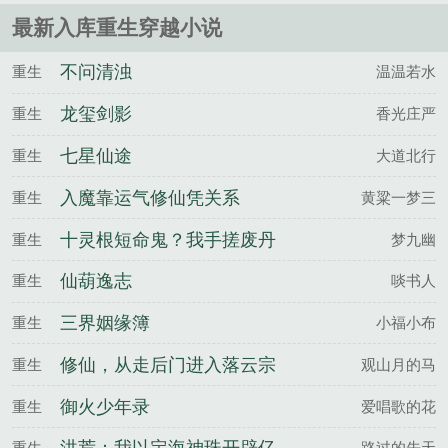
最新入库重生穿越小说
不问清浊
重生
温温若水
龙玺剑影
重生
香光庄严
七星仙途
重生
大道北行
入魔靠运气修仙凭关系
重生
黄粱一梦三
十灵根短命鬼？我手搓废丹
重生
梦九幽
成仙
仙葫逸志
重生
啖书人
三界姻缘簿
重生
小福小布
修仙，从走后门进入落云宗
重生
观山月的马
开始
御火少年录
重生
爱唱歌的花
重生
路过的先天