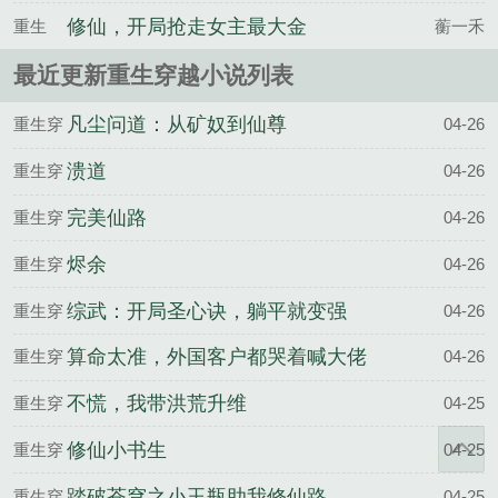
修仙，开局抢走女主最大金
重生
蘅一禾
手指！
最近更新重生穿越小说列表
凡尘问道：从矿奴到仙尊
重生穿
04-26
越
溃道
重生穿
04-26
越
完美仙路
重生穿
04-26
越
烬余
重生穿
04-26
越
综武：开局圣心诀，躺平就变强
重生穿
04-26
越
算命太准，外国客户都哭着喊大佬
重生穿
04-26
越
不慌，我带洪荒升维
重生穿
04-25
越
修仙小书生
重生穿
04-25
越
踏破苍穹之小玉瓶助我修仙路
重生穿
04-25