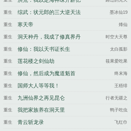
洪荒：我以定海神珠开辟亿
万世界
综武：状元郎的三大逆天法
重生
墨冰仙19
则
寒天帝
重生
烽仙
洞天种丹，我成了修真界丹
重生
时空大天尊
祖
修仙：我以天书证长生
重生
太白孤影
莲花楼之剑仙劫
重生
筱果爱吃果
修仙，然后成为魔道魁首
重生
终末海
国师大人等等我！
重生
王梧绯
九洲仙界之再见昆仑
重生
行者无疆之
我把家族养在洞天里
重生
鸭子吃虫
青云斩龙录
重生
飞红巾