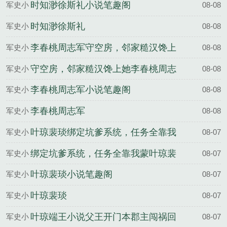
说
时知渺徐斯礼小说笔趣阁
军史小
08-08
说
时知渺徐斯礼
军史小
08-08
说
李春桃周志军守空房，邻家糙汉馋上
军史小
08-08
她百度云
说
守空房，邻家糙汉馋上她李春桃周志
军史小
08-08
军全文完整版
说
李春桃周志军小说笔趣阁
军史小
08-08
说
李春桃周志军
军史小
08-08
说
叶琼裴琰绑定坑爹系统，任务全靠我
军史小
08-07
蒙百度云
说
绑定坑爹系统，任务全靠我蒙叶琼裴
军史小
08-07
琰全文完整版
说
叶琼裴琰小说笔趣阁
军史小
08-07
说
叶琼裴琰
军史小
08-07
说
叶琼端王小说父王开门本郡主闯祸回
军史小
08-07