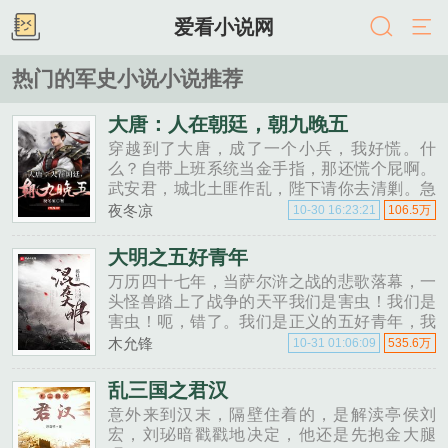
爱看小说网
热门的军史小说小说推荐
大唐：人在朝廷，朝九晚五
穿越到了大唐，成了一个小兵，我好慌。什
么？自带上班系统当金手指，那还慌个屁啊。
武安君，城北土匪作乱，陛下请你去清剿。急
什么，这才七点，九点才上班，让那土匪再多
夜冬凉
10-30 16:23:21
106.5万
活两小时。武安君，前面就是土匪营寨。嗯，
五点半了，我该下班了......
大明之五好青年
万历四十七年，当萨尔浒之战的悲歌落幕，一
头怪兽踏上了战争的天平我们是害虫！我们是
害虫！呃，错了。我们是正义的五好青年，我
们要用正义的铁拳砸碎旧世界！......
木允锋
10-31 01:06:09
535.6万
乱三国之君汉
意外来到汉末，隔壁住着的，是解渎亭侯刘
宏，刘珌暗戳戳地决定，他还是先抱金大腿