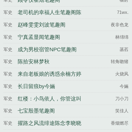
顾令仪崔熠笔趣阁
老司机的幸福人生笔趣阁陈
军史
71wx.
凡叶玫瑰
赵峰雯雯刘波笔趣阁
军史
夜非色龙
宁真孟显闻笔趣阁
军史
林绵绵
成为男校宿管NPC笔趣阁
军史
菡萏
陈拾安林梦秋
军史
转角吻猪
来自老板娘的诱惑余楠方婷
军史
火烧风
婷免费阅读完整版
长日留痕by今婳
军史
今婳
红楼：小鸟依人，你管这叫
军史
刀小刀
凤辣子
七宝殷墨笔趣阁
军史
笑佳人
擢路之风流绯途陈念李晓晓
军史
香烟燃尽