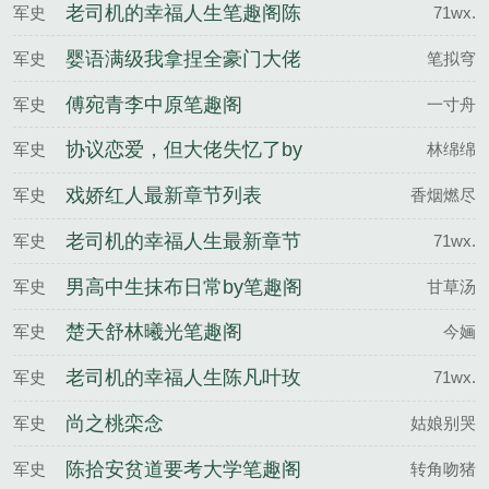
免费阅读完整版
老司机的幸福人生笔趣阁陈
军史
71wx.
凡刘雪梅
婴语满级我拿捏全豪门大佬
军史
笔拟穹
命脉笔趣阁宋予白简墨
傅宛青李中原笔趣阁
军史
一寸舟
协议恋爱，但大佬失忆了by
军史
林绵绵
林绵绵
戏娇红人最新章节列表
军史
香烟燃尽
老司机的幸福人生最新章节
军史
71wx.
列表
男高中生抹布日常by笔趣阁
军史
甘草汤
楚天舒林曦光笔趣阁
军史
今婳
老司机的幸福人生陈凡叶玫
军史
71wx.
瑰免费阅读完整版
尚之桃栾念
军史
姑娘别哭
陈拾安贫道要考大学笔趣阁
军史
转角吻猪