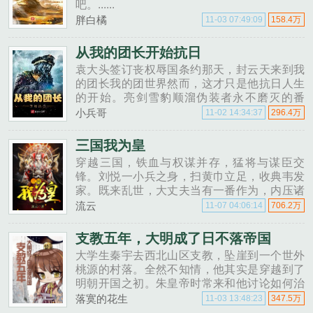
吧。......
胖白橘
11-03 07:49:09
158.4万
从我的团长开始抗日
袁大头签订丧权辱国条约那天，封云天来到我
的团长我的团世界然而，这才只是他抗日人生
的开始。亮剑雪豹顺溜伪装者永不磨灭的番
号......
小兵哥
11-02 14:34:37
296.4万
三国我为皇
穿越三国，铁血与权谋并存，猛将与谋臣交
锋。刘悦一小兵之身，扫黄巾立足，收典韦发
家。既来乱世，大丈夫当有一番作为，内压诸
侯，外扫四夷，威震九州。谋神器，于泰山封
流云
11-07 04:06:14
706.2万
禅，成汉家天子！......
支教五年，大明成了日不落帝国
大学生秦宇去西北山区支教，坠崖到一个世外
桃源的村落。全然不知情，他其实是穿越到了
明朝开国之初。朱皇帝时常来和他讨论如何治
国，皇子们跟他学习现代文化科学。很快，大
落寞的花生
11-03 13:48:23
347.5万
明开始文艺复兴，开启工业革命。拥有了世界