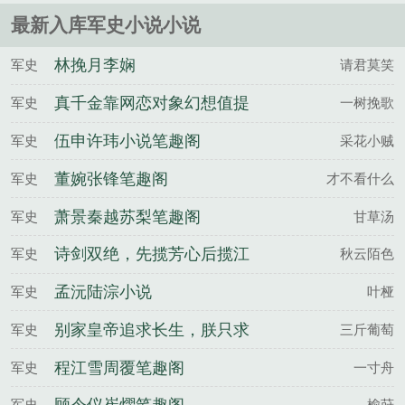
上最先进的火器，掌握了最先进的航......
最新入库军史小说小说
林挽月李娴
军史
请君莫笑
真千金靠网恋对象幻想值提
军史
一树挽歌
升美貌笔趣阁宋恩尼宋佳允
伍申许玮小说笔趣阁
军史
采花小贼
董婉张锋笔趣阁
军史
才不看什么
萧景秦越苏梨笔趣阁
军史
甘草汤
诗剑双绝，先揽芳心后揽江
军史
秋云陌色
山
孟沅陆淙小说
军史
叶桠
别家皇帝追求长生，朕只求
军史
三斤葡萄
速死
程江雪周覆笔趣阁
军史
一寸舟
军史
榆莳