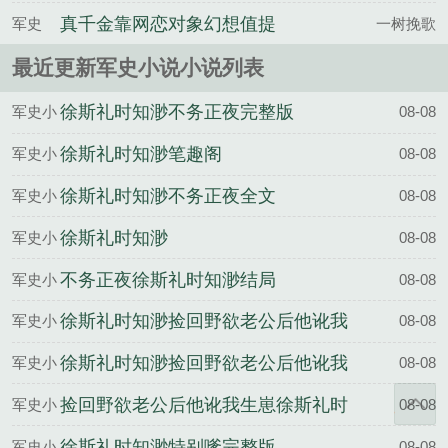
真千金靠网恋对象幻想值提
军史
一树挽歌
升美貌宋恩尼宋佳允免费阅
最近更新军史小说小说列表
读完整版
徐斯礼时知渺不务正夜完整版
军史小
08-08
说
徐斯礼时知渺笔趣阁
军史小
08-08
说
徐斯礼时知渺不务正夜全文
军史小
08-08
说
徐斯礼时知渺
军史小
08-08
说
不务正夜徐斯礼时知渺结局
军史小
08-08
说
徐斯礼时知渺捡回野欲老公后他讹我
军史小
08-08
生崽完整版
说
徐斯礼时知渺捡回野欲老公后他讹我
军史小
08-08
生崽全文
说
捡回野欲老公后他讹我生崽徐斯礼时
军史小
08-08
知渺结局
说
徐斯礼时知渺特别嗲完整版
军史小
08-08