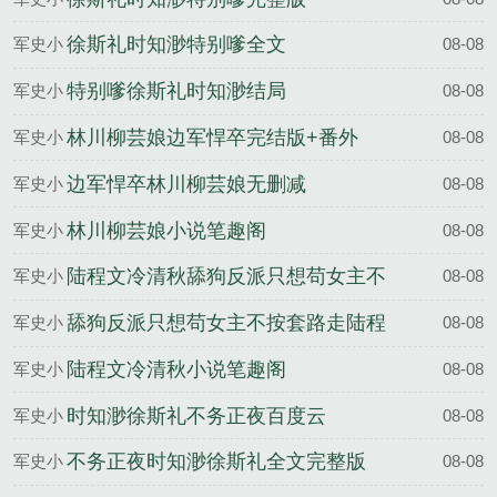
说
徐斯礼时知渺特别嗲全文
军史小
08-08
说
特别嗲徐斯礼时知渺结局
军史小
08-08
说
林川柳芸娘边军悍卒完结版+番外
军史小
08-08
说
边军悍卒林川柳芸娘无删减
军史小
08-08
说
林川柳芸娘小说笔趣阁
军史小
08-08
说
陆程文冷清秋舔狗反派只想苟女主不
军史小
08-08
按套路走完结版+番外
说
舔狗反派只想苟女主不按套路走陆程
军史小
08-08
文冷清秋无删减
说
陆程文冷清秋小说笔趣阁
军史小
08-08
说
时知渺徐斯礼不务正夜百度云
军史小
08-08
说
不务正夜时知渺徐斯礼全文完整版
军史小
08-08