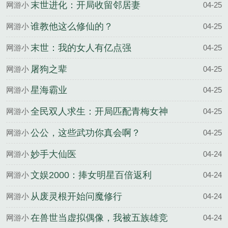
说
末世进化：开局收留邻居妻
网游小
04-25
说
谁教他这么修仙的？
网游小
04-25
说
末世：我的女人有亿点强
网游小
04-25
说
屠狗之辈
网游小
04-25
说
星海霸业
网游小
04-25
说
全民双人求生：开局匹配青梅女神
网游小
04-25
说
公公，这些武功你真会啊？
网游小
04-25
说
妙手大仙医
网游小
04-24
说
文娱2000：捧女明星百倍返利
网游小
04-24
说
从废灵根开始问魔修行
网游小
04-24
说
在兽世当虚拟偶像，我被五族雄竞
网游小
04-24