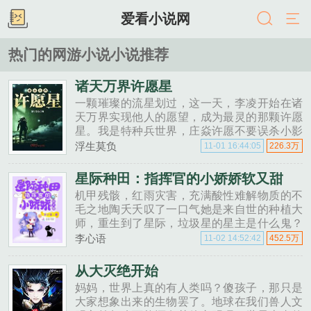
爱看小说网
热门的网游小说小说推荐
诸天万界许愿星
一颗璀璨的流星划过，这一天，李凌开始在诸
天万界实现他人的愿望，成为最灵的那颗许愿
星。我是特种兵世界，庄焱许愿不要误杀小影
英雄本色中小马哥等了三年，就是要夺回失去
浮生莫负
11-01 16:44:05
226.3万
的尊严破坏之王里，在座的各位都是垃圾魔女
世界中......
星际种田：指挥官的小娇娇软又甜
机甲残骸，红雨灾害，充满酸性难解物质的不
毛之地陶夭夭叹了一口气她是来自世的种植大
师，重生到了星际，垃圾星的星主是什么鬼？
谁说这是星际的末等公民？空间在手，星球我
李心语
11-02 14:52:42
452.5万
有，变异种子，满山妖植，N98垃圾星才是遗
忘的瑰宝。听说那个傻子......
从大灭绝开始
妈妈，世界上真的有人类吗？傻孩子，那只是
大家想象出来的生物罢了。地球在我们兽人文