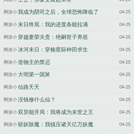
说
我成为阴司之后，全球恐怖降临了
网游小
04-25
说
末日终焉：我的进度条能拉满
网游小
04-25
说
穿越妻荣夫贵：绝嗣世子养崽
网游小
04-25
说
冰河末日：穿梭星际种田求生
网游小
04-25
说
造物主的禁忌
网游小
04-25
说
大明第一国舅
网游小
04-25
说
仙路夭夭
网游小
04-25
说
没钱修什么仙？
网游小
04-25
说
双异能开局：我将成为末世之王
网游小
04-25
说
斩妖除魔：我镇压诸天亿万妖魔
网游小
04-25