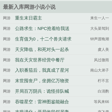
打赏评论家......
最新入库网游小说小说
重生末日霸主
网游
来生一人一
公路求生：NPC抢着给我送
网游
大头菜驾到
物资
生育值为0，十二个兽夫请求
网游
钟声渡晚潮
匹配
天灾降临，和死对头一起杀
网游
虞人美
穿末世
我在天灾世界经营中餐厅
网游
风过微雨
入职番茄后，我真成了星河
网游
南山大弟子
大帝
末世囤丧尸，坐拥亿万物资
网游
柠不言
开局百万阴兵：诡怪排队喊
网游
白清酌
我爸爸
吞噬星空：雷神图鉴能融合
网游
等风来66
万物
网游
燕飞雪