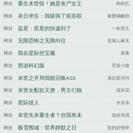
重生末世惊！她是丧尸女王
网游
风铃忆
末日求生：我获得了前苏联
网游
被窝喝酸奶
物资库
蓝星：星星的快递到了
网游
一鱼雨玉
无限恐怖之无限向往
网游
龙城人麻无
我在星际挖宝藏
网游
萦索
西游科幻版
网游
霓裳小猿
末世之开局我能召唤A10
网游
满目星河河
末世女配欲又撩，男主们痴
网游
须弥花
缠成瘾
星际猎人
网游
水水东
末世先杀重生者？但我有未
网游
道枝清清
来日记
极雪围城：世界静默之日
网游
笑的好憔悴