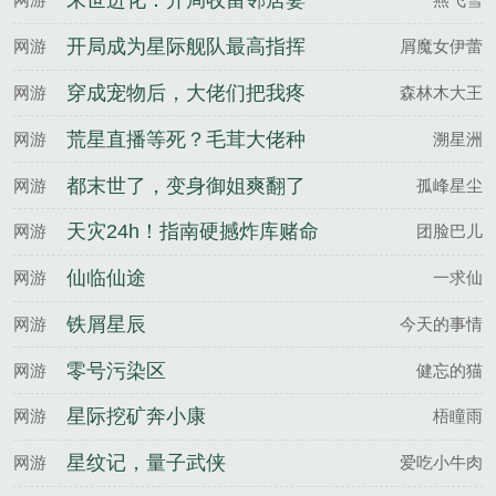
末世进化：开局收留邻居妻
开局成为星际舰队最高指挥
网游
屑魔女伊蕾
官
穿成宠物后，大佬们把我疼
网游
森林木大王
坏了
荒星直播等死？毛茸大佬种
网游
溯星洲
地养我
都末世了，变身御姐爽翻了
网游
孤峰星尘
啊
天灾24h！指南硬撼炸库赌命
网游
团脸巴儿
仙临仙途
网游
一求仙
铁屑星辰
网游
今天的事情
零号污染区
网游
健忘的猫
星际挖矿奔小康
网游
梧瞳雨
星纹记，量子武侠
网游
爱吃小牛肉