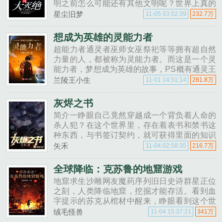
明之前怎么可能还有其他文明呢？世界上真的
有人类呢。为什么呢？爸爸？科学家们已经发
星尘旧梦
11-05 03:02:39
232.7万
现了人类的化石了，依照骨架构造出来的样子
与民间故事中描......
想成为英雄的灵能力者
超能力者通灵者巫师女巫祭祀等等拥有超自然
力量的人，都被称为灵能力者。而这是一个灵
能力者，梦想成为英雄的故事，PS概有通灵王
幽幽白书灵能百分百滑头鬼之孙游戏王圣杯系
兰陵王小生
11-01 14:51:14
281.8万
列等等，具体大家可以慢慢在里面找。小生的
新书美剧......
灰烬之书
简介一睁眼自己竟然穿越成一个背负着人命的
杀人犯？在这个世界里，存在着表书和禁书这
种东西，与书签订契约，就可获得里面的知识
或者力量。侯诗泽在穿越过来后身份变成了一
矢禾
11-04 02:58:35
216.7万
个名为艾赫斯的青年，自己的右手还拥有着将
一切生命化为灰烬的力量......
全球降临：克苏鲁的地窟游戏
地窟求生沙雕网友魔药序列旧日史诗群星正位
之刻，人类降临地窟，挖掘才能存活。看到血
字提示的苏克从棺材中醒来，睁眼看到这个世
界的魔药序列读者读取书中灵感，化为真实主
绒毛怪兽
11-04 15:37:21
341万
播能开启直播间，直播挖掘地窟，收获人气与