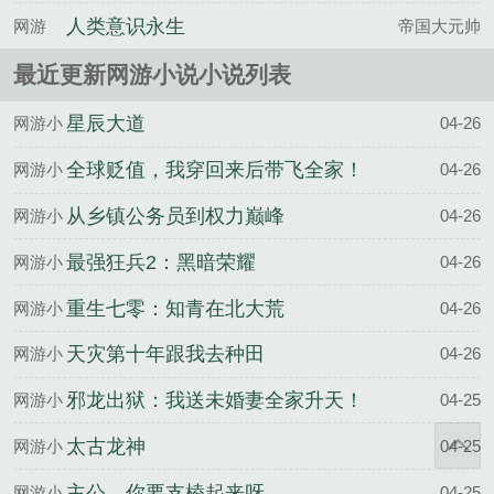
人类意识永生
网游
帝国大元帅
最近更新网游小说小说列表
星辰大道
网游小
04-26
说
全球贬值，我穿回来后带飞全家！
网游小
04-26
说
从乡镇公务员到权力巅峰
网游小
04-26
说
最强狂兵2：黑暗荣耀
网游小
04-26
说
重生七零：知青在北大荒
网游小
04-26
说
天灾第十年跟我去种田
网游小
04-26
说
邪龙出狱：我送未婚妻全家升天！
网游小
04-25
说
太古龙神
网游小
04-25
说
主公，你要支棱起来呀
网游小
04-25