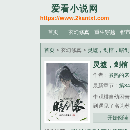
爱看小说网
https://www.2kantxt.com
首页
玄幻修真
重生穿越
都
首页
> 玄幻修真 >
灵墟，剑棺，瞎剑
灵墟，剑棺
作者：
煮熟的来
最新章节：
第3
李观棋自幼困苦
到遇见了名为苏
苏玄却管这剑匣
开始阅读
炼心了！！”自此，心