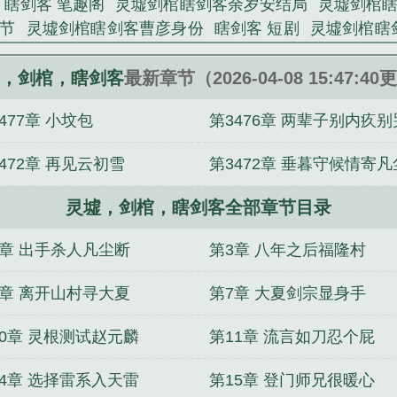
瞎剑客 笔趣阁
灵墟剑棺瞎剑客余岁安结局
灵墟剑棺
瞎剑客》是煮熟的来福鸽精心创作的玄幻修真类小说。
节
灵墟剑棺瞎剑客曹彦身份
瞎剑客 短剧
灵墟剑棺瞎
灵墟剑棺瞎剑客讲的什么
灵墟剑棺瞎剑客笔趣阁
瞎
墟剑棺瞎剑客女主有几个
瞎剑客
灵墟剑棺瞎剑客全文
，剑棺，瞎剑客
最新章节（2026-04-08 15:47:4
棺瞎剑客短剧
灵墟剑棺瞎剑客笔趣阁无弹窗
灵墟剑棺瞎
477章 小坟包
第3476章 两辈子别内疚别
剑客女主是谁
瞎剑客 在线阅读
灵墟剑棺瞎剑客百度百
剑棺瞎剑客TXT全文
瞎剑客百度
灵墟剑棺瞎剑客余岁
472章 再见云初雪
第3472章 垂暮守候情寄凡
墟剑棺瞎剑客余岁安是谁
灵墟剑棺瞎剑客等级划分
瞎
剑客百科
瞎剑客有声
灵墟剑棺瞎剑客煞是谁
灵墟剑
灵墟，剑棺，瞎剑客全部章节目录
客动漫
瞎剑客女主
灵墟剑棺瞎剑客免费观看
灵墟剑棺
观看
灵墟剑棺瞎剑客TXT免费
灵墟剑棺瞎剑客境界
瞎
2章 出手杀人凡尘断
第3章 八年之后福隆村
集免费阅读
灵墟剑棺瞎剑客境界划分百度百科
灵墟剑
观看
灵墟剑棺瞎剑客结局
瞎剑客赵
灵墟剑棺瞎剑客
6章 离开山村寻大夏
第7章 大夏剑宗显身手
墟剑棺瞎剑客简介
灵墟剑棺瞎剑客好看吗
大清宰相厚黑
10章 灵根测试赵元麟
第11章 流言如刀忍个屁
入豪门[穿书]
杳杳归霁
姐妹俩认错了男主[穿书]
生存
落联盟
莫慌，我来了
狂徒异才
朕与元帅AA恋（星际）
14章 选择雷系入天雷
第15章 登门师兄很暖心
子是个剑修少女
全身都是戏[星际]
生存积分[末日]