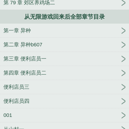
第 79 章 郊区养鸡场二
讲的什么
从无限游戏回来后txt
从无限游戏回来后百
度
从无限流游戏退休以后txt
从无限游戏回来后by时
从无限游戏回来后全部章节目录
今百度
从无限游戏回来后江于尽最新章节
从无限游
戏中回到现实世界后
从无限流游戏退休后
从无限游
第一章 异种
戏回来后我厌倦了打打杀杀
从无限游戏回来后番外
从无限游戏回来后简介
从无限游戏回来后我成了真
第二章 异种b607
少爷
从无限游戏回来后TXT
从无限游戏回来后格格
党
从无限游戏回来后第43章
从无限游戏回来后完整
第三章 便利店员一
版
从无限回来后我成了学霸
从无限游戏回来后攻受
第四章 便利店员二
是谁
从无限游戏回来后掉马第几章
从无限游戏回来
后我爆红了
从无限游戏回来后主角每天玩消消乐
从
便利店员三
无限游戏回来后第几章掉马
从无限游戏回来后免费
阅读完整版
从无限游戏回来后by时今免费阅读
从无
便利店员四
限游戏回来后什么时候掉马
从无限游戏回来后我成
了学霸
从无限游戏回来后推荐
从无限游戏回来后我
001
成了学霸txt
从无限游戏回来后我火了
从无限游戏回
来后时今免费
萩原从无限游戏回来后
主角每天玩消