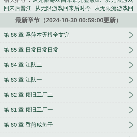
相关推荐：
从无限游戏回来后完整版txt
从无限游戏
《从无限游戏回来后》是时今精心创作的网游小说类
回来后晋江
从无限游戏回来后时今
从无限流游戏回
小说。
来后免费阅读
从无限游戏回来后谁是攻
从无限游戏
最新章节（2024-10-30 00:59:00更新）
回来后全文免费阅读
从无限游戏回来后TXT百度
从
无限游戏回来后by时今免费
从无限游戏回来后陈景
第 86 章 浮萍本无根全文完
和江于尽是什么关系
从无限游戏回来后by时今TXT
从无限游戏回来后txt资源
从无限游戏回来后by时令
第 85 章 日常日常日常
从无限游戏回来后by时今
从无限游戏回来后笔趣阁
第 84 章 江队二
从无限游戏回来后讲了什么
从无限游戏回来后by时
今简介
从无限游戏回来后TXT资源
从无限游戏回来
第 83 章 江队一
后43章
从无限游戏回来后掉马类似
从无限游戏回来
后txt百度
从无限游戏回来后TX
从无限游戏回来后
第 82 章 废旧工厂二
by时今晋江
从无限游戏回来后同归于
从无限游戏回
来后by
从无限游戏回来后by时今格格党
从无限游戏
第 81 章 废旧工厂一
回来后免费阅读
假少爷从无限游戏回来后
从无限游
戏回来后t
从无限游戏回来后剧透
从无限游戏回来
第 80 章 香煎咸鱼干
后 时今
从无限游戏回来后掉马
从无限游戏回来后