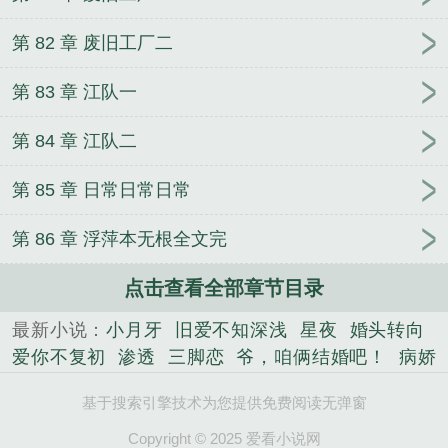
第 82 章 废旧工厂二
第 83 章 江队一
第 84 章 江队二
第 85 章 日常日常日常
第 86 章 浮萍本无根全文完
点击查看全部章节目录
最新小说：
小月牙
旧爱不知深浅
星夜
婚头转向
爱你不复初
渗透
三脚恋
爷，咱俩结婚吧！
病娇
重生：大叔强势宠
甜姐儿
初棋不遇樱落
盛·夏
恪
基于搜索引擎技术为您提供免费阅读无弹窗
守妇道
欠你这瓣蒜
带着粮库回六零
皇叔
投桃抱
你/投桃报你
黑月何辞
独门秘恋
看见漫天红霞
Copyright © 2025 爱看小说网