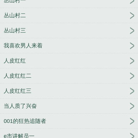
丛山村一
消乐
从无限游戏回来后资源
从无限游戏回来后第
45
从无限游戏回来后时今TXT
从无限游戏回来后江
丛山村二
于尽
从无限游戏回来后江于尽txt
恪守妇道
带着粮
丛山村三
库回六零
爷，咱俩结婚吧！
盛·夏
独门秘恋
投桃
抱你/投桃报你
欠你这瓣蒜
小月牙
甜姐儿
三脚
我喜欢男人来着
恋
看见漫天红霞
爱你不复初
初棋不遇樱落
皇叔
病娇重生：大叔强势宠
婚头转向
旧爱不知深浅
黑
人皮红红
月何辞
渗透
星夜
人皮红红二
人皮红红三
当人质了兴奋
001的狂热追随者
e市讲解员一