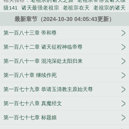
相关推荐：
老祖宗的诸天之旅
老祖宗带你去诸天练
老祖宗，看着刚刚杀到眼前的狠人大帝，默默不语。
级141
诸天最强老祖宗
老祖宗在天
老祖宗的诸天
穿越完美，成了火之国一脉的老祖宗，成为古......
路 顾玄顾尘
老祖宗的诸天路 一问天荒
老祖宗在天
《老祖宗的诸天路》是一问天荒精心创作的重生穿越
最新章节（2024-10-30 04:05:43更新）
有灵免费阅读北京时间
老祖宗的诸天路最新章节
老
类小说。
祖宗什么
老祖宗诸天行
老祖宗在天有灵起点中文
第一百八十三章 帝和尊
网
老祖宗的诸天路笔趣阁
老祖宗在天之灵笔趣
老
祖的诸天路123
诸天老祖宗123
老祖宗的在天之灵
第一百八十二章 诸天征程神临帝尊
全本免费
老祖宗在天有灵最新章节无弹窗
老祖宗的
第一百八十一章 混沌深处太阳归来
诸天路TXT
老祖宗在天有灵天籁网
老祖宗玄幻
老
祖宗的诸天路123
老祖宗在天有灵的免费阅读全文
第一百八十章 继续作死
老祖宗的诸天之路
老祖宗在天有灵免费阅读全文顶
点
老祖宗在天有灵全文免费阅读
龙岛上的男妈妈
第一百七十九章 恭请玉清教主原始天尊
我的丹田有黑洞
汉宫春
忽而至夏
如梦令
漫威世
界的萌王
原来我该成仙呀
我的老婆特别多
杜昇的
第一百七十八章 真魔经文
选择
都市：典礼表白女神，我全场瞩目
最强圣临二
次元
此时，秦始皇带着他的星河舰队悄悄路过
马甲
第一百七十七章 标题娘
总被当成幕后黑手
桓容
武侠之无上融合/天龙之无