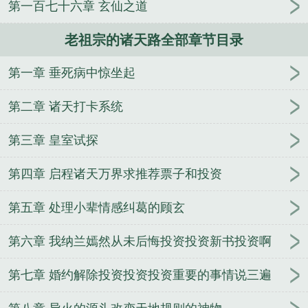
第一百七十六章 玄仙之道
上融合
万人嫌和隐婚竹马上恋综后
快穿女配：反派
男神求放过
撼天
钱与野男人
都市修真
老祖宗的诸天路全部章节目录
第一章 垂死病中惊坐起
第二章 诸天打卡系统
第三章 皇室试探
第四章 启程诸天万界求推荐票子和投资
第五章 处理小辈情感纠葛的顾玄
第六章 我纳兰嫣然从未后悔投资投资新书投资啊
第七章 婚约解除投资投资投资重要的事情说三遍