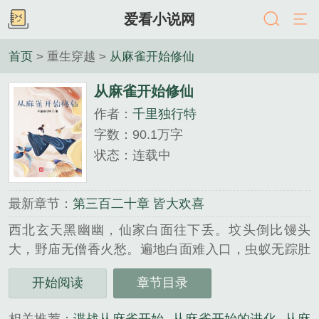
爱看小说网
首页
> 重生穿越 >
从麻雀开始修仙
从麻雀开始修仙
作者：
千里独行特
字数：90.1万字
状态：连载中
最新章节：
第三百二十章 皆大欢喜
西北玄天黑幽幽，仙家白面往下丢。坟头倒比馒头
大，野庙无僧香火愁。遍地白面难入口，虫蚁无踪肚
无油。此时方忆当年雀，他已为仙我为偷。穿越成一
开始阅读
章节目录
只麻雀，程羽不等不靠，游市井，戏人间，顺便修个
仙。本书单主多穿。......