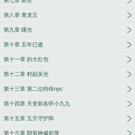
第七章 新生
第八章 青龙立
第九章 曙光
第十章 五年已逝
第十一章 的大红包
第十二章 村副吴光
第十三章 第二位特殊npc
第十四章 天变前各怀小九九
第十五章 五方守护阵
第十六章 阴剪神威初显