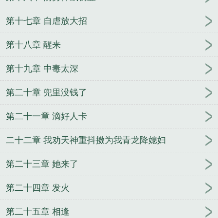
第十七章 自虐放大招
第十八章 醒来
第十九章 中毒太深
第二十章 兜里没钱了
第二十一章 滴好人卡
二十二章 我劝天神重抖擞为我青龙降媳妇
第二十三章 她来了
第二十四章 发火
第二十五章 相逢