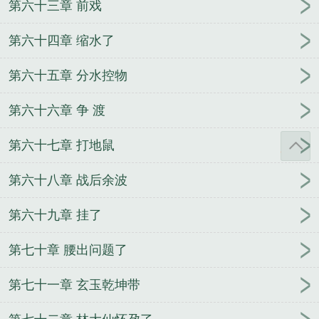
第六十三章 前戏
第六十四章 缩水了
第六十五章 分水控物
第六十六章 争 渡
第六十七章 打地鼠
第六十八章 战后余波
第六十九章 挂了
第七十章 腰出问题了
第七十一章 玄玉乾坤带