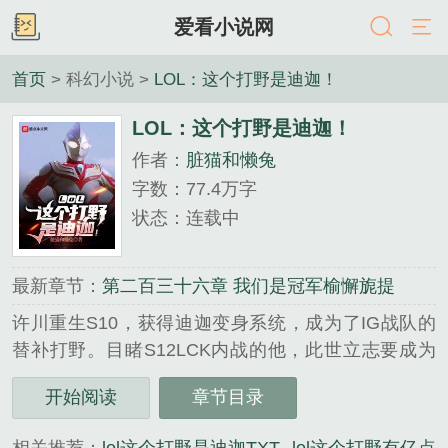
爱看小说网
首页
> 科幻小说 >
LOL：这个打野是迪迦！
LOL：这个打野是迪迦！
作者：
脏猫和懒兔
字数：77.4万字
状态：连载中
最新章节：
第二百三十六章 我们是冠军榆懈旎提
许川重生S10，获得迪迦变身系统，成为了IG战队的
替补打野。目睹S12LCK内战的他，此世立志要成为
LPL的一束光，彻底击溃黑暗，建立新的王朝！“重铸
开始阅读
章节目录
LPL荣光，我辈义不容辞！！”......
《LOL：这个打野是迪迦！》是脏猫和懒兔精心创作