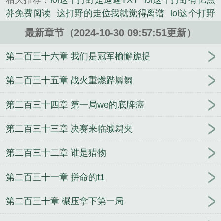
相关推荐：
lol这个打野是迪迦TXT
lol这个打野有亿点
的科幻小说类小说。
莽免费阅读
这打野的走位我就觉得离谱
lol这个打野
是迪迦
这个打野有点猛
lol这个打野是迪迦笔趣阁
最新章节（2024-10-30 09:57:51更新）
这打野走位就nmb离谱原版
LOL这个打野
lol这个打
野有亿点莽
[黑篮]催婚系女友
我真的不是NPC
琅
第二百三十六章 我们是冠军榆懈旎提
琊
终身囚禁，我在禁地签到千年
（综漫同人）[综]
性转万岁！
我能复制凶兽基因
（综漫同人）[综]搞
第二百三十五章 战火重燃跸羼匔
事拼图
[火影]花时
漂亮娇气包错拿万人迷剧本［快
第二百三十四章 第一局we的底牌癌
穿］
沙雕18线养邪神后爆红
反派被哭求不要死[快
穿]
（综同人）重返人间
他的原罪
[综]梳头娘
身无
第二百三十三章 决赛来临缄舄夹
彩羽
重生异世绒毛球
海贼：我被罗宾挖出来
（西
幻）宝石与枷锁
含桃
小南风
第二百三十二章 谁是猎物
第二百三十一章 拼命的t1
第二百三十章 碾压拿下第一局