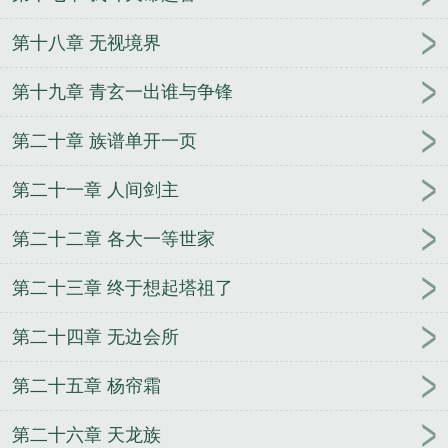
第十八章 无视境界
第十九章 青玄一出谁与争锋
第二十章 族谱单开一页
第二十一章 人间剑主
第二十二章 各大一等世家
第二十三章 终于想起塔祖了
第二十四章 无边会所
第二十五章 杨帘霜
第二十六章 天龙族