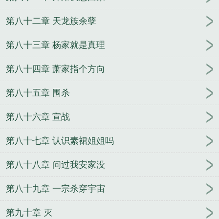
第八十二章 天龙族余孽
第八十三章 杨家就是真理
第八十四章 萧家指个方向
第八十五章 围杀
第八十六章 宣战
第八十七章 认识素裙姐姐吗
第八十八章 问过我安家没
第八十九章 一宗杀穿宇宙
第九十章 灭