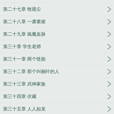
第二十七章 牧观尘
第二十八章 一袭素裙
第二十九章 疯魔血脉
第三十章 学生老师
第三十一章 两个怪胎
第三十二章 那个叫杨叶的人
第三十三章 武神家族
第三十四章 伏藏
第三十五章 人人如龙