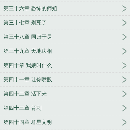
第三十六章 恐怖的师姐
第三十七章 别死了
第三十八章 同归于尽
第三十九章 天地法相
第四十章 我娘叫什么
第四十一章 让你嘴贱
第四十二章 活下来
第四十三章 背刺
第四十四章 群星文明