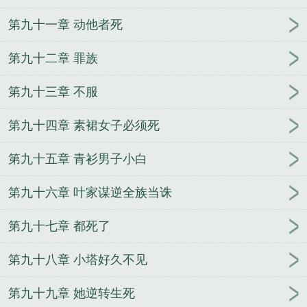
第九十一章 动他者死
第九十二章 罪族
第九十三章 不服
第九十四章 素裙女子必须死
第九十五章 青衫男子小白
第九十六章 叶家谋逆全族当诛
第九十七章 都死了
第九十八章 小塔好久不见
第九十九章 她逆转生死