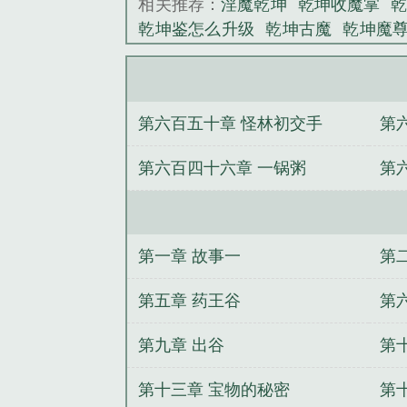
相关推荐：
淫魔乾坤
乾坤收魔掌
《乾坤魔鉴》是
乾坤鉴怎么升级
乾坤古魔
乾坤魔
写完
乾坤魔神
乾坤老祖百科
乾坤
乾坤如何
乾坤伏魔录
乾坤镇魔什么
得到
乾坤魔君
乾坤魔境搬砖有风险
第六百五十章 怪林初交手
第
同人）【虫绿】Honey Blade
你经
与大冰块
蕾拉的噩梦
失落大陆
白
第六百四十六章 一锅粥
第
穿：反派他人前冷冰冰人后粘人精
第一章 故事一
第
第五章 药王谷
第
第九章 出谷
第
第十三章 宝物的秘密
第