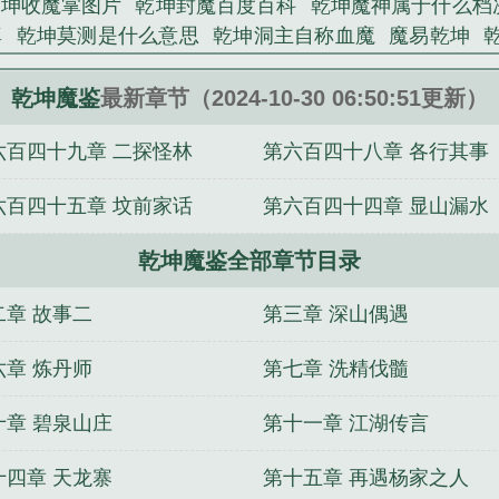
乾坤收魔掌图片
乾坤封魔百度百科
乾坤魔神属于什么档
随心洛精心创作的重生穿越类小说。
尊
乾坤莫测是什么意思
乾坤洞主自称血魔
魔易乾坤
大魔移的意思
乾坤实战
乾坤之术
乾坤莫测
乾坤魔影
意思
乾坤魔境赚钱是真的吗
乾坤pve
神魔如何
仙魔
乾坤魔鉴
最新章节（2024-10-30 06:50:51更新）
吗
乾坤魔马智能科技怎么样
乾坤魔影在线阅读
乾坤魔
六百四十九章 二探怪林
第六百四十八章 各行其事
历过哪些令人三观震碎的事情？
瑞德罗特
有仙
笛渺
重
月光独美
我家的系统好暴躁[重生]
妖仙犬夜叉
当魔头
六百四十五章 坟前家话
第六百四十四章 显山漏水
名侦探柯南之交换所
炸年糕
许氏风流杂史
乾坤魔鉴全部章节目录
二章 故事二
第三章 深山偶遇
六章 炼丹师
第七章 洗精伐髓
十章 碧泉山庄
第十一章 江湖传言
十四章 天龙寨
第十五章 再遇杨家之人