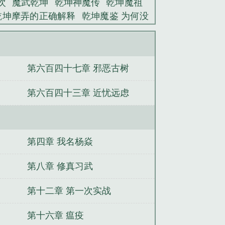
次
魔武乾坤
乾坤神魔传
乾坤魔祖
乾坤摩弄的正确解释
乾坤魔鉴 为何没
魔山乾坤剑
魔定乾坤
乾坤剑百科
乾坤
乾坤魔鉴 在线 免费
乾坤鉴怎么
鉴 随心洛
白衫故人
（超凡蜘蛛侠2
第六百四十七章 邪恶古树
回初三
国家队男团出道了！
小雪花
重生为妹子后
选择性小白脸[无限]
快
第六百四十三章 近忧远虑
第四章 我名杨焱
第八章 修真习武
第十二章 第一次实战
第十六章 瘟疫