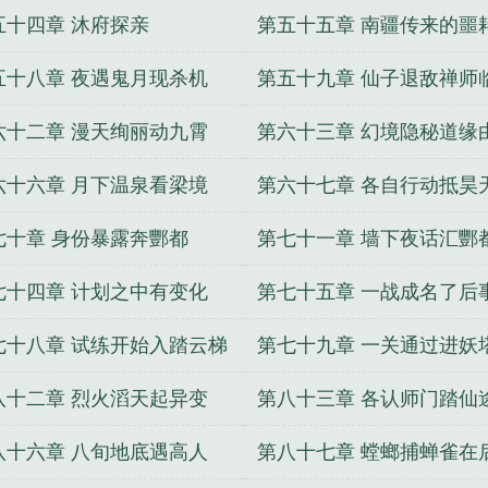
五十四章 沐府探亲
第五十五章 南疆传来的噩
五十八章 夜遇鬼月现杀机
第五十九章 仙子退敌禅师
六十二章 漫天绚丽动九霄
第六十三章 幻境隐秘道缘
六十六章 月下温泉看梁境
第六十七章 各自行动抵昊
七十章 身份暴露奔酆都
第七十一章 墙下夜话汇酆
七十四章 计划之中有变化
第七十五章 一战成名了后
七十八章 试练开始入踏云梯
第七十九章 一关通过进妖
八十二章 烈火滔天起异变
第八十三章 各认师门踏仙
八十六章 八旬地底遇高人
第八十七章 螳螂捕蝉雀在