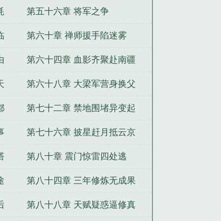
耗
第五十六章 将军之争
临
第六十章 禅师援手陷迷雾
由
第六十四章 血影齐聚赴南疆
天
第六十八章 大梁军营身换父
都
第七十二章 禁地围堵异变起
事
第七十六章 披星赶月抵云京
塔
第八十章 震门惊雷四处逃
途
第八十四章 三年修炼无成果
后
第八十八章 天赋疑惑逼修真