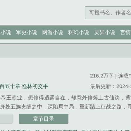
市小说
军史小说
网游小说
科幻小说
灵异小说
言情
216.2万字 | 连载
百五十章 怪林初交手
最后更新：2024-10-
弃帝王霸业，想修得逍遥自在，却意外修炼上古仙诀，背
身处五族夹缝之中，深陷局中局，重新踏上征战之路，
谜团，杀戮之中参悟天道，重建上古仙宗，逆转腐朽乾
章节目录
我若成魔，亦度......