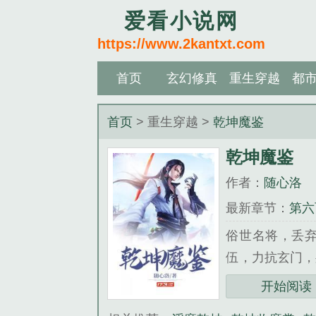
爱看小说网
https://www.2kantxt.com
首页
玄幻修真
重生穿越
都
首页
> 重生穿越 >
乾坤魔鉴
乾坤魔鉴
作者：
随心洛
最新章节：
第六
俗世名将，丢
伍，力抗玄门，
死之间破开万古
开始阅读
度世间一切众生；