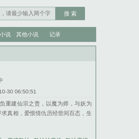
搜 索
小说
其他小说
记录
中
30 06:50:51
负重建仙宗之责，以魔为师，与妖为
寻求真相，爱恨情仇历经世间百态，生
坤，谱写万古战歌。……我若成佛，愿