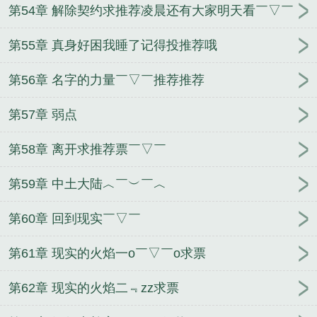
推荐票
第54章 解除契约求推荐凌晨还有大家明天看￣▽￣
第55章 真身好困我睡了记得投推荐哦
第56章 名字的力量￣▽￣推荐推荐
第57章 弱点
第58章 离开求推荐票￣▽￣
第59章 中土大陆︿￣︶￣︿
第60章 回到现实￣▽￣
第61章 现实的火焰一o￣▽￣o求票
第62章 现实的火焰二﹃zz求票