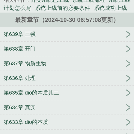
相关推荐：
外卖系统已上线
系统上线流程
系统上线
计划怎么写
系统上线前的必要条件
系统成功上线
系统上线过程
系统上线后要做什么
您的执念消除系
最新章节（2024-10-30 06:57:08更新）
统已上线
系统上线的定义
系统上线成功图片
关于
做好系统上线工作的通知
上线系统的ROI
你的执念
第639章 三强
消除系统已上线
关于系统上线运行的通知
系统上线
有问题怎么办
系统上线了
足球叮你的龙傲天系统已
第638章 开门
上线
什么叫系统上线
二次元之踏上颠峰
出闺阁
第637章 物质生物
记
跟老板的甜蜜二三事
幻音之境
太刀党的无限之
旅
二次元帝国
人生赢家进化论/挫货大战高富萌
顾
第636章 处理
念的奇缘
反派养妻日常（穿书）
子夜歌
[综]女神事
件簿
寄生
荣耀王座[快穿]
言犹在耳
真正的释怀是
第635章 dio的本质其二
一种什么样的感觉？
[红楼]宝玉是个假二爷
三国之
至尊魂帝
倚天
麟趾
钓系万人迷在修罗场里吃软饭
第634章 真实
[快穿]
第633章 dio的本质