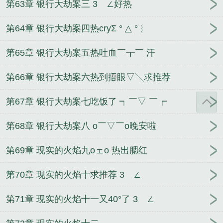
第63章 银行大劫案三 3ゝ∠好热
第64章 银行大劫案四热cryΣ ° △ °︴
第65章 银行大劫案五热吐血￣┰￣ 汗
第66章 银行大劫案六热到捂眼▽╲求推荐
第67章 银行大劫案七吃饭了 ┑￣▽ ￣┍
第68章 银行大劫案八 o￣▽￣o晚安啦
第69章 现实的火焰九oェo 热出腮红
第70章 现实的火焰十求推荐 3ゝ∠
第71章 现实的火焰十一又40°了 3ゝ∠