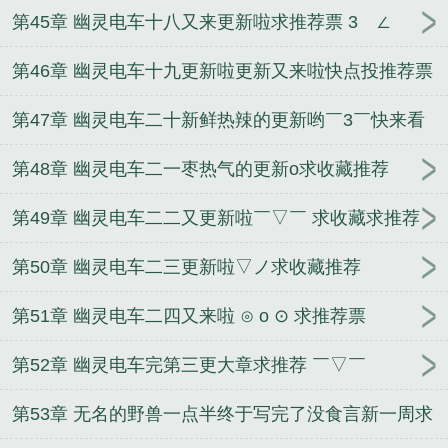
第45章 幽灵电车十八又来更新啦求推荐票 3ゝ∠
第46章 幽灵电车十九更新啦更新又来啦快点投推荐票
吧
第47章 幽灵电车二十新鲜热辣的更新哟￣3￣快来看
啊
第48章 幽灵电车二一枣热气的更新o求收藏推荐
第49章 幽灵电车二二又更新啦￣▽￣ 求收藏求推荐
第50章 幽灵电车二三更新啦▽ノ求收藏推荐
第51章 幽灵电车二四又来啦 ⊙ o ⊙ 求推荐票
第52章 幽灵电车完第三更大章求推荐 ￣▽￣
第53章 无名的野兽一点半终于写完了没食言新一周求