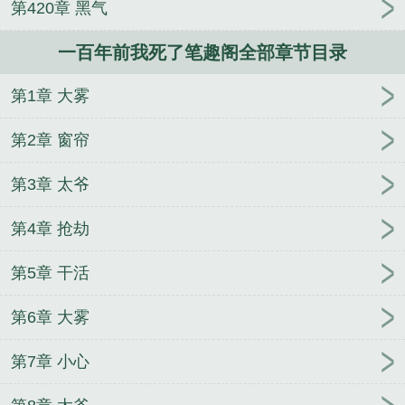
第420章 黑气
刘天祥赵小花笔趣阁
获得催眠后玩遍全世界笔趣阁
男高中生抹布日常笔趣阁
男高中生抹布日常by笔趣
一百年前我死了笔趣阁全部章节目录
阁
程江雪周覆笔趣阁
王锦程曲颖
获得催眠后玩遍
全世界莫小颖的催眠小说
伍申许玮小说笔趣阁
第1章 大雾
第2章 窗帘
第3章 太爷
第4章 抢劫
第5章 干活
第6章 大雾
第7章 小心