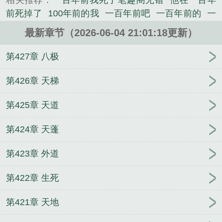
相关推荐：
一百年前我死了笔趣阁无错
他在一百年
《一百年前我死了笔趣阁》是刘阿狗精心创作的军史
前死掉了
100年前的我
一百年前吧
一百年前的
一
小说类小说。
百年前 一百年后
一百年前我死了未删减
我想看一
最新章节（2026-06-04 21:01:18更新）
百年前
一百年前我眼睁睁的看你离去歌词是什么意
思
我一百年前是谁
一百年前一百年后图片说说
一
第427章 八极
百年前一百年后原图
一百年前我的图片
一百年前的
我是谁
一百年前一百年后
几百年前我就说过我爱
第426章 天梯
你
我一百年前就说过爱你
一百年前我死了
我一百
第425章 天道
年会死
一百年前我是谁
一百年后谁是我
我要看一
百年前的
一百年后我们都死了
100年前我死了最新
第424章 天蓬
章节更新时间
一百年前的事了
一百年前一百岁一百
年后多少岁
王锦程曲颖笔趣阁
程建苏妍笔趣阁
成
第423章 外道
为男校宿管NPC林桑桑菡菡
王军马婷笔趣阁
赵峰雯
雯刘波笔趣阁
林西月郑云州笔趣阁
萧景秦越苏梨笔
第422章 生死
趣阁
傅宛青李中原笔趣阁
萧景秦越苏梨青梅骑竹
马
成为男校宿管NPC笔趣阁
婴语满级我拿捏全豪门
第421章 天地
大佬命脉宋予白简墨免费阅读完整版
程建苏妍续写