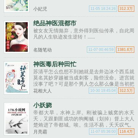
小妃児
11-05 18:24:26
312.3万
绝品神医混都市
被女友无情抛弃，意外得到医仙传承，自此周
凡的人生轨迹发生逆转！......
名随笔动
11-07 00:46:59
1381.6万
神医毒后种田忙
苏清平怎么也想不到她就是去井边冰个西瓜就
莫名其妙穿越被当成刺客，险些没命。进宫就
没事了吧？可是那个男人怎么那么像是当初把
自己当成刺客的人？这偏僻破败的小屋，发霉
花相大人
10-30 19:45:04
312.5万
生虫的被褥，随处可见的虫网，屋后荒草杂生
的废地，还有身上的粗布旧衣和一日......
小妖娆
帝都大旱，水神上岸。刚被骗上贼窝的水夭
夭，又跟剿匪成功的狗阉贼（划掉）督上大人
楚烠进了帝都城。唉。生活不易，夭夭叹气。
正经花絮督上好，您老万安夭儿，到爹爹怀里
月亮霸
11-07 05:36:00
116.4万
来，看看这几日可是瘦了督上大人眸光幽幽，