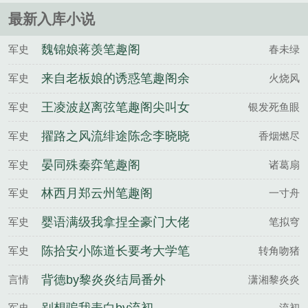
妖娆的凤目惑......
最新入库小说
魏锦娘蒋羡笔趣阁
军史
春未绿
来自老板娘的诱惑笔趣阁余
军史
火烧风
楠方婷婷
王凌波赵离弦笔趣阁尖叫女
军史
银发死鱼眼
王
擢路之风流绯途陈念李晓晓
军史
香烟燃尽
免费阅读完整版
晏同殊秦弈笔趣阁
军史
诸葛扇
林西月郑云州笔趣阁
军史
一寸舟
婴语满级我拿捏全豪门大佬
军史
笔拟穹
命脉笔趣阁宋予白简墨
陈拾安小陈道长要考大学笔
军史
转角吻猪
趣阁
背德by黎炎炎结局番外
言情
潇湘黎炎炎
军史
流初