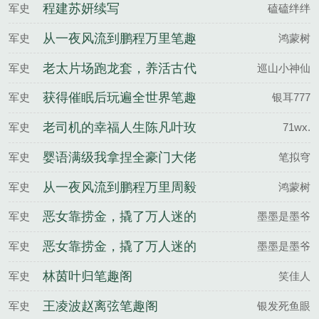
整版
程建苏妍续写
军史
磕磕绊绊
从一夜风流到鹏程万里笔趣
军史
鸿蒙树
阁周毅徐舒怡
老太片场跑龙套，养活古代
军史
巡山小神仙
一家人笔趣阁王莲花陈华
获得催眠后玩遍全世界笔趣
军史
银耳777
阁
老司机的幸福人生陈凡叶玫
军史
71wx.
瑰免费阅读完整版
婴语满级我拿捏全豪门大佬
军史
笔拟穹
命脉最新章节列表
从一夜风流到鹏程万里周毅
军史
鸿蒙树
徐舒怡免费阅读完整版
恶女靠捞金，撬了万人迷的
军史
墨墨是墨爷
男主笔趣阁沈念禾宋鹤延
恶女靠捞金，撬了万人迷的
军史
墨墨是墨爷
男主沈念禾宋鹤延免费阅读
林茵叶归笔趣阁
军史
笑佳人
完整版
王凌波赵离弦笔趣阁
军史
银发死鱼眼