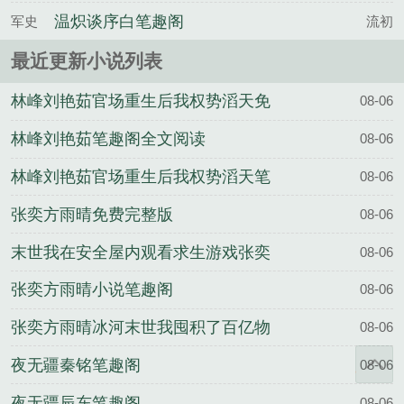
温炽谈序白笔趣阁
军史
流初
最近更新小说列表
林峰刘艳茹官场重生后我权势滔天免
08-06
费阅读完整版
林峰刘艳茹笔趣阁全文阅读
08-06
林峰刘艳茹官场重生后我权势滔天笔
08-06
趣阁
张奕方雨晴免费完整版
08-06
末世我在安全屋内观看求生游戏张奕
08-06
方雨晴结局+番外篇
张奕方雨晴小说笔趣阁
08-06
张奕方雨晴冰河末世我囤积了百亿物
08-06
资
夜无疆秦铭笔趣阁
08-06
夜无疆辰东笔趣阁
08-06