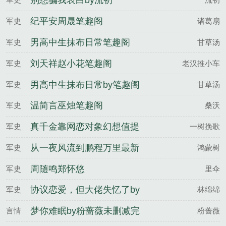
别想骗我表白by流初
纪平安周晟笔趣阁
军史
诸葛扇
男高中生抹布日常笔趣阁
军史
甘草汤
刘天祥赵小花笔趣阁
军史
老汉推小车
男高中生抹布日常by笔趣阁
军史
甘草汤
温简言巫烛笔趣阁
军史
桑沃
真千金靠网恋对象幻想值提
军史
一树挽歌
升美貌最新章节列表
从一夜风流到鹏程万里最新
军史
鸿蒙树
章节列表
周随鸣郑怀悠
军史
里伞
协议恋爱，但大佬失忆了by
军史
林绵绵
林绵绵
梦你难眠by粉蔷薇未删减完
言情
粉蔷薇