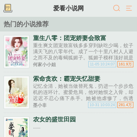
爱看小说网
热门的小说推荐
重生八零：团宠娇妻会致富
重生爽文团宠致富钱多多穿到缺吃少喝，蚊子
满天飞的八零年代。成了一个十里八村人人避
之而不及的毒蝎狐媚子。狐媚子模样顶好就是
命不好，谁见谁欺负。呵呵！那就手撕渣男狠
何家小小姐
11-05 10:24:07
161.9万
毁白莲油炸绿茶。做美食，开饭店，包荒山，
办工厂右手......
索命贪欢：霸宠失忆甜妻
记忆全清，她被当做替死鬼，扔进一个步步危
机的连环计。蜜爱危局，他对她恨之入骨，却
迟迟不忍心痛下杀手。她被他虐惨了，伤透
了，命悬一线，他才明白，她是他苦苦思恋多
墨小非
10-31 10:03:24
281.4万
年的爱人。然而她却再也记不起，他就是她曾
心心念念，拼命想要与之团聚的那个人......
农女的盛世田园
......