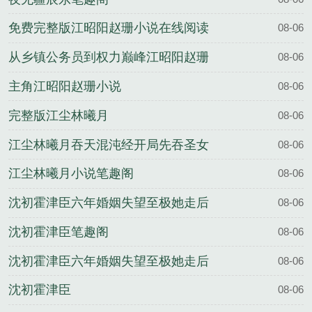
免费完整版江昭阳赵珊小说在线阅读
08-06
从乡镇公务员到权力巅峰江昭阳赵珊
08-06
结局
主角江昭阳赵珊小说
08-06
完整版江尘林曦月
08-06
江尘林曦月吞天混沌经开局先吞圣女
08-06
修为结局免费
江尘林曦月小说笔趣阁
08-06
沈初霍津臣六年婚姻失望至极她走后
08-06
渣总却疯了完整版
沈初霍津臣笔趣阁
08-06
沈初霍津臣六年婚姻失望至极她走后
08-06
渣总却疯了全文
沈初霍津臣
08-06