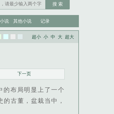
搜 索
小说
其他小说
记录
超小
小
中
大
超大
下一页
中的布局明显上了一个
史的古董，盆栽当中，
。