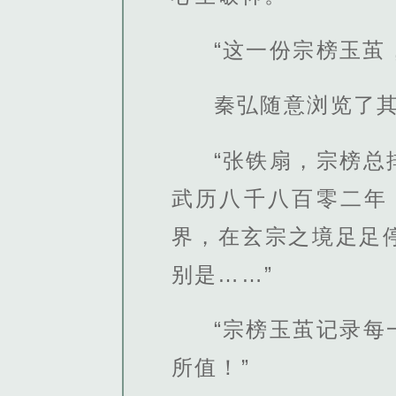
“这一份宗榜玉茧
秦弘随意浏览了
“张铁扇，宗榜
武历八千八百零二年
界，在玄宗之境足足
别是……”
“宗榜玉茧记录
所值！”