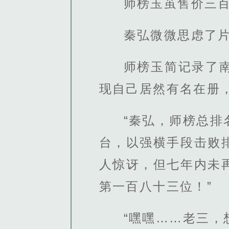
师榜玉茧售价三
秦弘微微思虑了
师榜玉简记录了
现自己居然有名在册
“秦弘，师榜总
台，以强横手段击败
人惊讶，但七年内未
第一百八十三位！”
“嘿嘿……老三