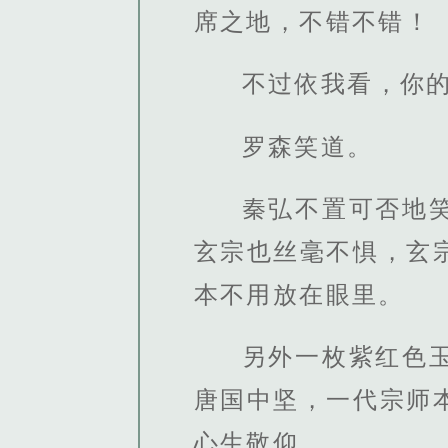
席之地，不错不错！
不过依我看，你
罗森笑道。
秦弘不置可否地
玄宗也丝毫不惧，玄
本不用放在眼里。
另外一枚紫红色
唐国中坚，一代宗师
心生敬仰。