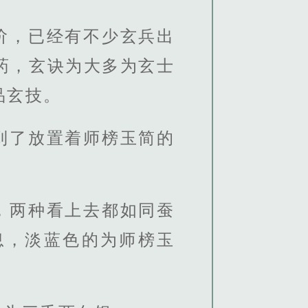
阶，已经有不少玄兵出
药，玄诀为大多为玄士
品玄技。
到了放置着师榜玉简的
，两种看上去都如同蚕
息，淡蓝色的为师榜玉