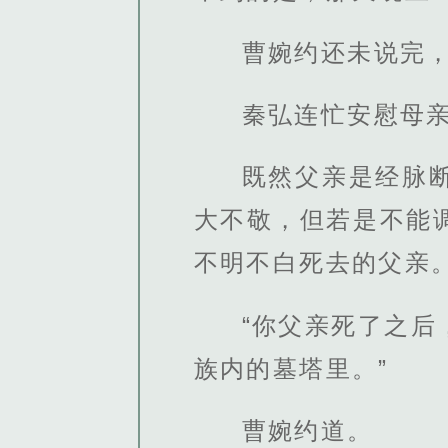
曹婉约还未说完
秦弘连忙安慰母亲
既然父亲是经脉
大不敬，但若是不能
不明不白死去的父亲
“你父亲死了之
族内的墓塔里。”
曹婉约道。