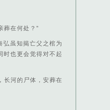
亲葬在何处？”
秦弘虽知揭亡父之棺为
同时也更会觉得对不起
，长河的尸体，安葬在