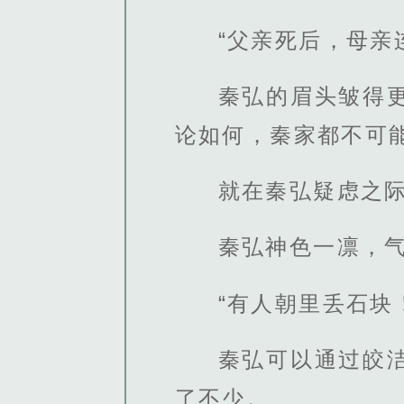
“父亲死后，母亲
秦弘的眉头皱得
论如何，秦家都不可
就在秦弘疑虑之
秦弘神色一凛，
“有人朝里丢石块
秦弘可以通过皎
了不少。