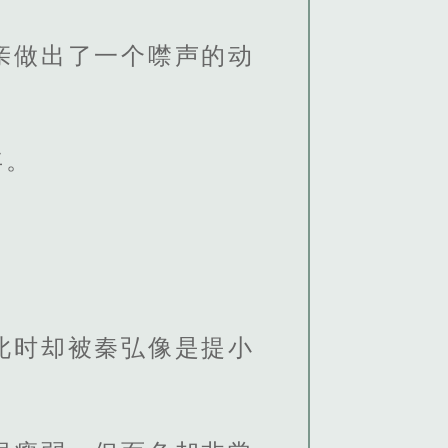
亲做出了一个噤声的动
年。
此时却被秦弘像是提小