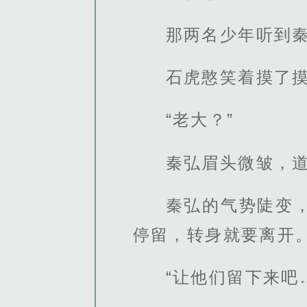
那两名少年听到
石虎憨笑着摸了摸
“老大？”
秦弘眉头微皱，道
秦弘的气势陡变
停留，转身就要离开
“让他们留下来吧