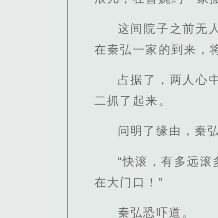
这间院子之前无
在秦弘一家的到来，将
占据了，两人心
二抓了起来。
问明了缘由，秦
“快滚，有多远
在大门口！”
秦弘恐吓道。