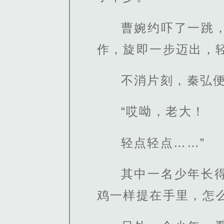
曹婉约吓了一跳
作，旋即一步迈出，
不消片刻，秦弘
“哎呦，老大！
轻点轻点……”
其中一名少年长
鸡一样提在手里，怎