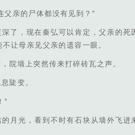
连父亲的尸体都没有见到？”
更深了，现在秦弘可以肯定，父亲的死
能不让母亲见父亲的遗容一眼。
际，院墙上突然传来打碎砖瓦之声。
气息陡变。
！”
洁的月光，看到不时有石块从墙外飞进