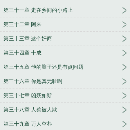
第三十一章 走在乡间的小路上
第三十二章 阿来
第三十三章 这个奸商
第三十四章 十成
第三十五章 他的脑子还是有点问题
第三十六章 你是真无耻啊
第三十七章 凶残如斯
第三十八章 人善被人欺
第三十九章 万人空巷