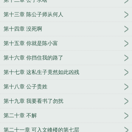
第十三章 陈公子师从何人
第十四章 没死啊
第十五章 你就是陈小富
第十六章 你挡住我的路了
第十七章 这私生子竟然如此凶残
第十八章 公子贵姓
第十九章 我要看书了勿扰
第二十章 不解
第二十一章 可入文峰楼的第七层