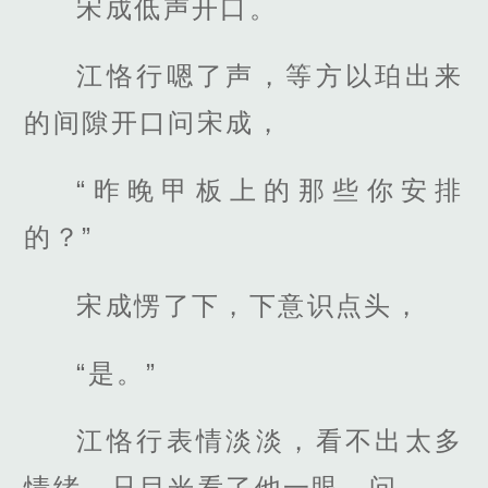
宋成低声开口。
江恪行嗯了声，等方以珀出来
的间隙开口问宋成，
“昨晚甲板上的那些你安排
的？”
宋成愣了下，下意识点头，
“是。”
江恪行表情淡淡，看不出太多
情绪，只目光看了他一眼，问，