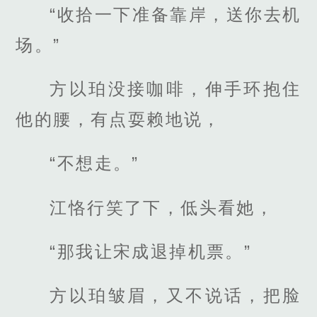
“收拾一下准备靠岸，送你去机
场。”
方以珀没接咖啡，伸手环抱住
他的腰，有点耍赖地说，
“不想走。”
江恪行笑了下，低头看她，
“那我让宋成退掉机票。”
方以珀皱眉，又不说话，把脸