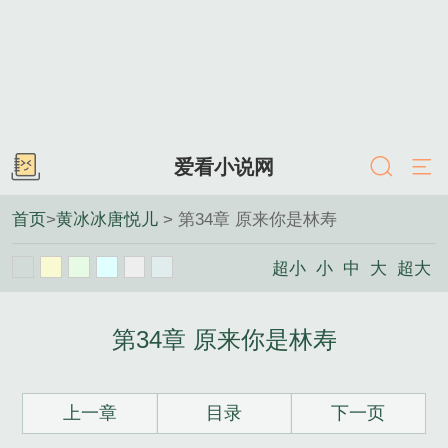
爱看小说网
首页
>
黄冰冰唐悦儿
> 第34章 原来你是林寿
超小
小
中
大
超大
第34章 原来你是林寿
上一章
目录
下一页