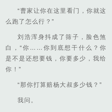
“曹家让你在这里看门，你就这
么跑了怎么行？”
刘浩浑身抖成了筛子，脸色煞
白，“你……你到底想干什么？你
是不是还想要钱，你要多少，我给
你！”
“那你打算赔杨大叔多少钱？”
我问。