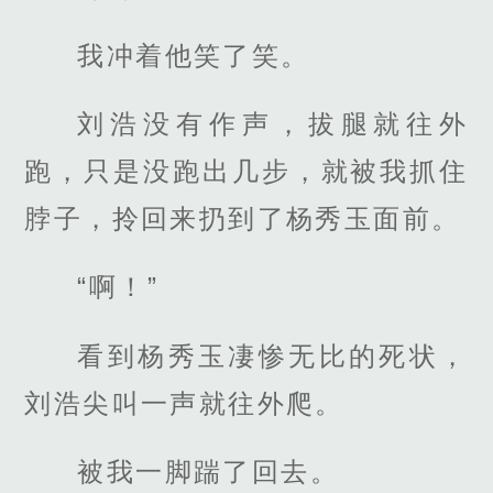
我冲着他笑了笑。
刘浩没有作声，拔腿就往外
跑，只是没跑出几步，就被我抓住
脖子，拎回来扔到了杨秀玉面前。
“啊！”
看到杨秀玉凄惨无比的死状，
刘浩尖叫一声就往外爬。
被我一脚踹了回去。