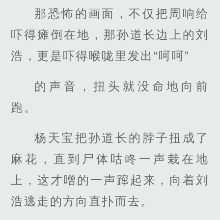
那恐怖的画面，不仅把周响给
吓得瘫倒在地，那孙道长边上的刘
浩，更是吓得喉咙里发出“呵呵”
的声音，扭头就没命地向前
跑。
杨天宝把孙道长的脖子扭成了
麻花，直到尸体咕咚一声栽在地
上，这才噌的一声蹿起来，向着刘
浩逃走的方向直扑而去。