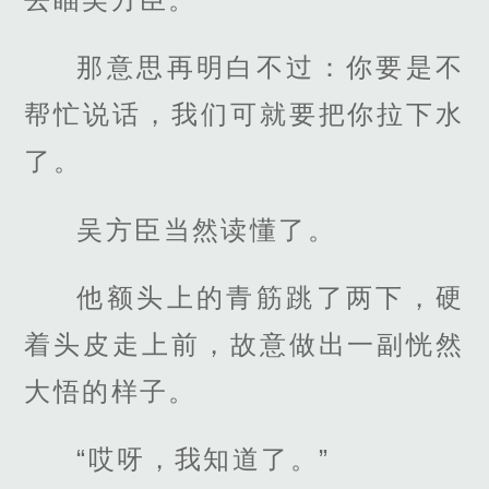
那意思再明白不过：你要是不
帮忙说话，我们可就要把你拉下水
了。
吴方臣当然读懂了。
他额头上的青筋跳了两下，硬
着头皮走上前，故意做出一副恍然
大悟的样子。
“哎呀，我知道了。”