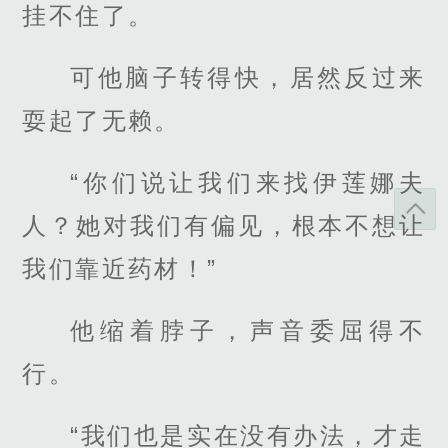
挂不住了。
可他脑子转得快，居然反过来
耍起了无赖。
“你们说让我们来找伊莲娜夫
人？她对我们有偏见，根本不想让
我们靠近药材！”
他缩着脖子，声音委屈得不
行。
“我们也是实在没有办法，才走