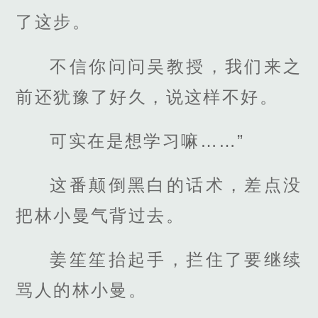
了这步。
不信你问问吴教授，我们来之
前还犹豫了好久，说这样不好。
可实在是想学习嘛……”
这番颠倒黑白的话术，差点没
把林小曼气背过去。
姜笙笙抬起手，拦住了要继续
骂人的林小曼。