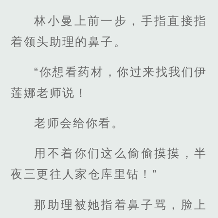
林小曼上前一步，手指直接指
着领头助理的鼻子。
“你想看药材，你过来找我们伊
莲娜老师说！
老师会给你看。
用不着你们这么偷偷摸摸，半
夜三更往人家仓库里钻！”
那助理被她指着鼻子骂，脸上