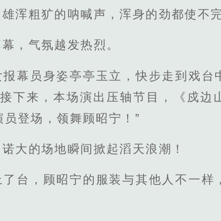
，雄浑粗犷的呐喊声，浑身的劲都使不
落幕，气氛越发热烈。
女报幕员身姿亭亭玉立，快步走到戏台
“接下来，本场演出压轴节目，《戍边
演员登场，领舞顾昭宁！”
，诺大的场地瞬间掀起滔天浪潮！
上了台，顾昭宁的服装与其他人不一样