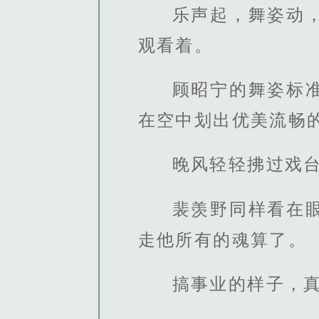
乐声起，舞姿动
观看着。
顾昭宁的舞姿标
在空中划出优美流畅
晚风轻轻拂过戏
裴羡野同样看在
走他所有的魂算了。
搞事业的样子，