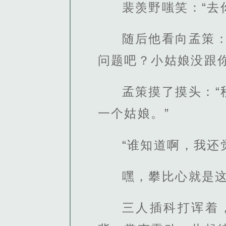
裴羡野嗤笑：“去
随后他看向孟策
问题吧？小姑娘没跟你
孟策摸了摸头：
一个姑娘。”
“谁知道啊，我还
嘿，攀比心就是
三人插科打诨着