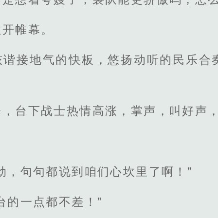
拉开帷幕。
诙谐接地气的快板，悠扬动听的民乐合
绎，台下战士热情高涨，掌声，叫好声
劲，句句都说到咱们心坎里了啊！”
台的一点都不差！”