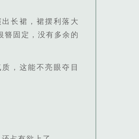
演出长裙，裙摆利落大
银簪固定，没有多余的
气质，这能不亮眼夺目
么还占有欲上了。