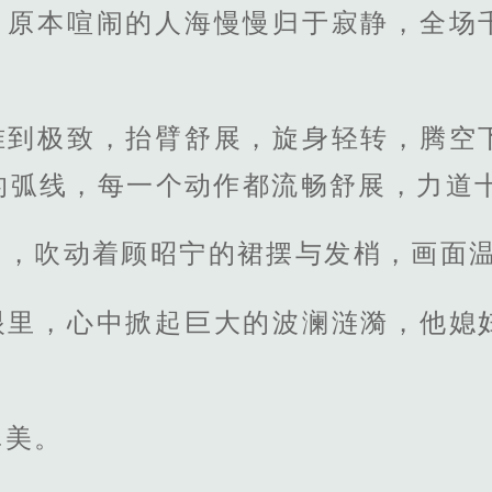
，原本喧闹的人海慢慢归于寂静，全场
准到极致，抬臂舒展，旋身轻转，腾空
的弧线，每一个动作都流畅舒展，力道
台，吹动着顾昭宁的裙摆与发梢，画面
眼里，心中掀起巨大的波澜涟漪，他媳
真美。