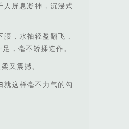
千人屏息凝神，沉浸式
下腰，水袖轻盈翻飞，
十足，毫不矫揉造作。
温柔又震撼。
妇就这样毫不力气的勾