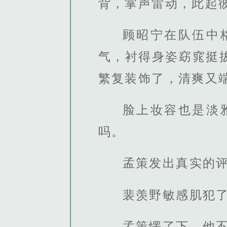
背，掌声雷动，此起
顾昭宁在队伍中
气，衬得身姿窈窕挺
繁复装饰了，清爽又
脸上妆容也是淡
吗。
孟策发出真实的评
裴羡野敏感肌犯了
孟策愣了下，他