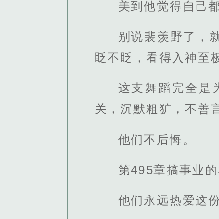
美到他觉得自己
别说裴羡野了，
眨不眨，看得入神至
这支舞蹈完全是
关，沉默粗犷，不善
他们不后悔。
第495章搞事业
他们永远热爱这