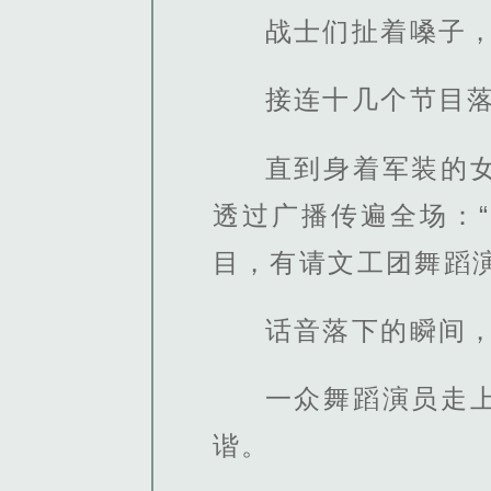
战士们扯着嗓子
接连十几个节目
直到身着军装的
透过广播传遍全场：
目，有请文工团舞蹈
话音落下的瞬间
一众舞蹈演员走
谐。