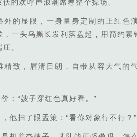
彼伏的欢呼声浪潮席卷整个操场。
格外的显眼，一身量身定制的正红色
拔，一头乌黑长发利落盘起，用简约素
端庄。
雅精致，眉清目朗，自带从容大气的
价：“嫂子穿红色真好看。”
，他扫了眼孟策：“看你对象行不行？”
不是想着夸嫂子，裴队能更骄傲吗，怎