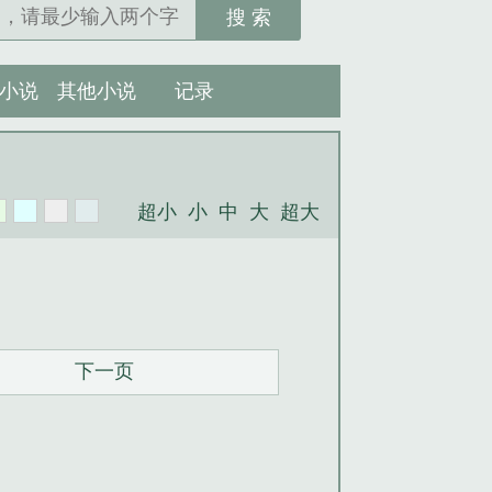
搜 索
小说
其他小说
记录
超小
小
中
大
超大
下一页