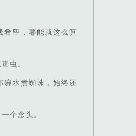
线希望，哪能就这么算
碗毒虫。
那碗水煮蜘蛛，始终还
出一个念头。