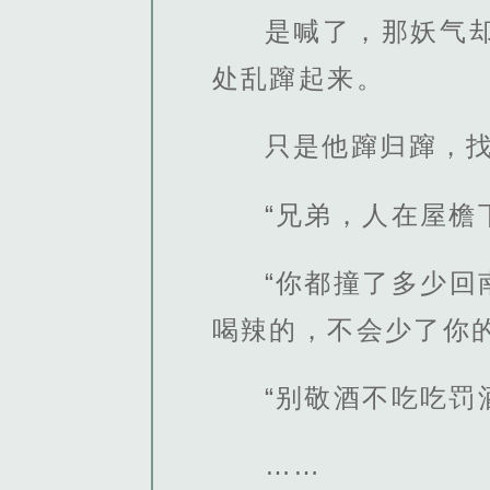
是喊了，那妖气
处乱蹿起来。
只是他蹿归蹿，
“兄弟，人在屋檐
“你都撞了多少
喝辣的，不会少了你的
“别敬酒不吃吃罚
……