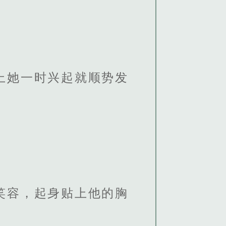
上她一时兴起就顺势发
。
笑容，起身贴上他的胸