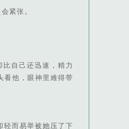
是会紧张。
却比自己还迅速，精力
头看他，眼神里难得带
却轻而易举被她压了下